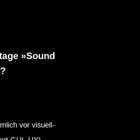
utage »Sound
r?
lich vor visuell-
ort GUI, UX).