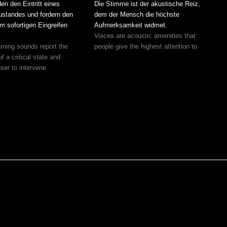
en den Eintritt eines
Die Stimme ist der akustische Reiz,
Zustandes und fordern den
dem der Mensch die höchste
m sofortigen Eingreifen
Aufmerksamkeit widmet.
Voices are acoustic amenities that
rning sounds report the
people give the highest attention to
f a critical state and
user to intervene
.