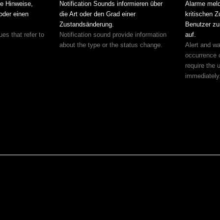
e Hinweise,
Notification Sounds informieren über
Alarme meld
oder einen
die Art oder den Grad einer
kritischen 
Zustandsänderung.
Benutzer zu
es that refer to
Notification sound provide information
auf.
about the type or the status change.
Alert and wa
occurrence o
require the 
immediately