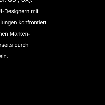
I-Designern mit
ungen konfrontiert.
chen Marken-
seits durch
in.